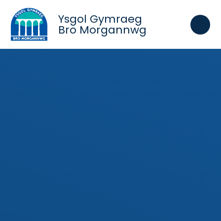
Skip to content ↓
Ysgol Gymraeg
Bro Morgannwg