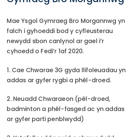
Mae Ysgol Gymraeg Bro Morgannwg yn
falch i gyhoeddi bod y cyfleusterau
newydd sbon canlynol ar gael i’r
cyhoedd o Fedi’r 1af 2020.
1. Cae Chwarae 3G gyda llifoleuadau yn
addas ar gyfer rygbi a phêl-droed.
2. Neuadd Chwaraeon (pêl-droed,
badminton a phêl-fasged ac yn addas
ar gyfer parti penblwydd)