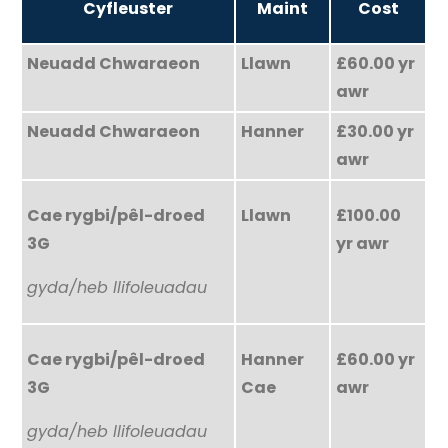
Cyfleuster
Maint
Cost
Neuadd Chwaraeon
Llawn
£60.00 yr
awr
Neuadd Chwaraeon
Hanner
£30.00 yr
awr
Cae rygbi/pêl-droed
Llawn
£100.00
3G
yr awr
gyda/heb llifoleuadau
Cae rygbi/pêl-droed
Hanner
£60.00 yr
3G
Cae
awr
gyda/heb llifoleuadau