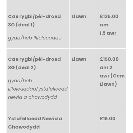
Cae rygbi/pêl-droed
Llawn
£135.00
3G (deal 1)
am
1.5 awr
gyda/heb llifoleuadau
Cae rygbi/pêl-droed
Llawn
£150.00
3G (deal 2)
am 2
awr (Gem
gyda/heb
Llawn)
llifoleuadau/ystafelloedd
newid a chawodydd
Ystafelloedd Newid a
£15.00
Chawodydd