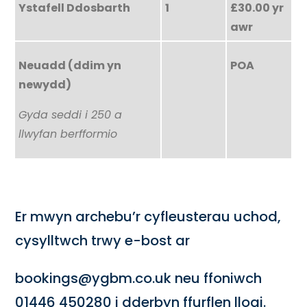
Ystafell Ddosbarth
1
£30.00 yr
awr
Neuadd (ddim yn
POA
newydd)
Gyda seddi i 250 a
llwyfan berfformio
Er mwyn archebu’r cyfleusterau uchod,
cysylltwch trwy e-bost ar
bookings@ygbm.co.uk neu ffoniwch
01446 450280 i dderbyn ffurflen llogi.