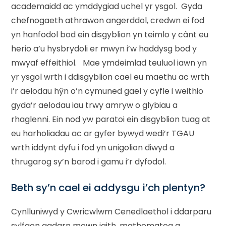
academaidd ac ymddygiad uchel yr ysgol. Gyda
chefnogaeth athrawon angerddol, credwn ei fod
yn hanfodol bod ein disgyblion yn teimlo y cânt eu
herio a’u hysbrydoli er mwyn i’w haddysg bod y
mwyaf effeithiol. Mae ymdeimlad teuluol iawn yn
yr ysgol wrth i ddisgyblion cael eu maethu ac wrth
i’r aelodau hŷn o’n cymuned gael y cyfle i weithio
gyda’r aelodau iau trwy amryw o glybiau a
rhaglenni. Ein nod yw paratoi ein disgyblion tuag at
eu harholiadau ac ar gyfer bywyd wedi’r TGAU
wrth iddynt dyfu i fod yn unigolion diwyd a
thrugarog sy’n barod i gamu i’r dyfodol.
Beth sy’n cael ei addysgu i’ch plentyn?
Cynlluniwyd y Cwricwlwm Cenedlaethol i ddarparu
sylfaen gadarn mewn iaith, mathemateg a