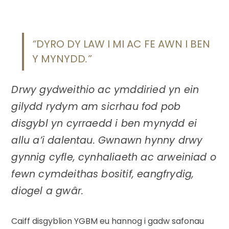
“
DYRO DY LAW I MI AC FE AWN I BEN
Y MYNYDD
.”
Drwy gydweithio ac ymddiried yn ein
gilydd rydym am sicrhau fod pob
disgybl yn cyrraedd i ben mynydd ei
allu a’i dalentau. Gwnawn hynny drwy
gynnig cyfle, cynhaliaeth ac arweiniad o
fewn cymdeithas bositif, eangfrydig,
diogel a gw
â
r.
Caiff disgyblion YGBM eu hannog i gadw safonau