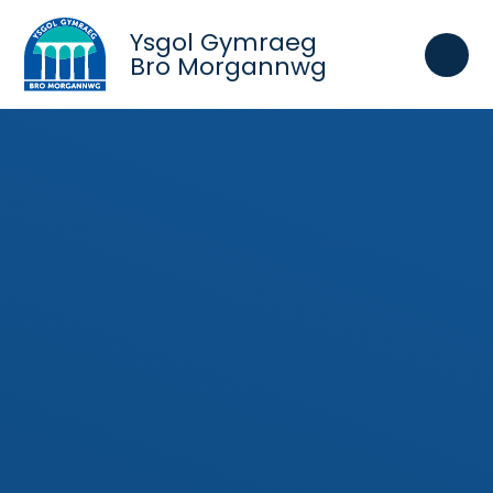
Skip to content ↓
Ysgol Gymraeg
Bro Morgannwg