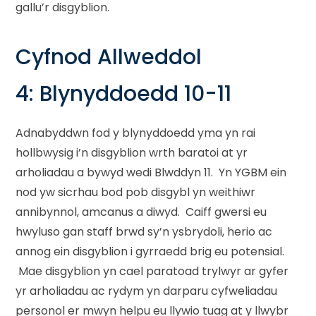
gallu’r disgyblion.
Cyfnod Allweddol
4: Blynyddoedd 10-11
Adnabyddwn fod y blynyddoedd yma yn rai
hollbwysig i’n disgyblion wrth baratoi at yr
arholiadau a bywyd wedi Blwddyn 11. Yn YGBM ein
nod yw sicrhau bod pob disgybl yn weithiwr
annibynnol, amcanus a diwyd. Caiff gwersi eu
hwyluso gan staff brwd sy’n ysbrydoli, herio ac
annog ein disgyblion i gyrraedd brig eu potensial.
Mae disgyblion yn cael paratoad trylwyr ar gyfer
yr arholiadau ac rydym yn darparu cyfweliadau
personol er mwyn helpu eu llywio tuag at y llwybr