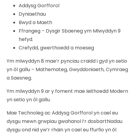
Addysg Gorfforol
Dyniaethau
Bwyd a Maeth
Ffrangeg – Dysgir Sbaeneg ym Mlwyddyn 9
hefyd.
Crefydd, gwerthoedd a moeseg
Ym mlwyddyn 8 mae’r pynciau craidd i gyd yn setio
yn ôl gallu – Mathemateg, Gwyddoniaeth, Cymraeg
a Saesneg.
Ym mlwyddyn 9 ar y foment mae Ieithoedd Modern
yn setio yn ôl gallu.
Mae Technoleg ac Addysg Gorfforol yn cael eu
dysgu mewn grwpiau gwahanol i’r dosbarthiadau
dysgu ond nid yw’r rhain yn cael eu ffurfio yn ôl