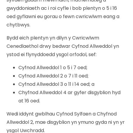
gwyddoniaeth ac i roi cyfle i bob plentyn o 5 i 16
oed gyflawni eu gorau o fewn cwricwlwm eang a
chytbwys.
Bydd eich plentyn yn dilyn y Cwricwlwm
Cenedlaethol drwy bedwar Cyfnod Allweddol yn
ystod ei flynyddoedd ysgol orfodol, sef:
Cyfnod Allweddol 1 o 5 i 7 oed;
Cyfnod Allweddol 2 o 7 i 11 oed;
Cyfnod Allweddol 3 o 11 i 14 oed; a
Chyfnod Allweddol 4 ar gyfer disgyblion hyd
at 16 oed.
Wedi iddynt gwblhau Cyfnod Sylfaen a Chyfnod
Allweddol 2, mae disgyblion yn ymuno gyda ni yn yr
ysgol Uwchradd.