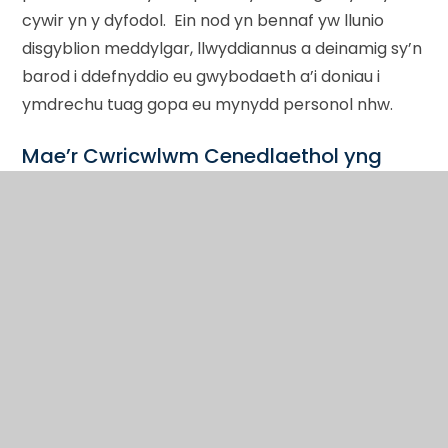
cywir yn y dyfodol. Ein nod yn bennaf yw llunio
disgyblion meddylgar, llwyddiannus a deinamig sy’n
barod i ddefnyddio eu gwybodaeth a’i doniau i
ymdrechu tuag gopa eu mynydd personol nhw.
Mae’r Cwricwlwm Cenedlaethol yng
Nghyfnod Allweddol 4 yn cynnwys pum
pwnc statudol:
Cymraeg
Saesneg
Mathemateg
Gwyddoniaeth
ac Addysg Gorfforol.
Yn ogystal mae’n rhaid i blant astudio Crefydd,