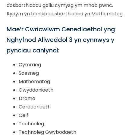
dosbarthiadau gallu cymysg ym mhob pwnc.
Rydym yn bandio dosbarthiadau yn Mathemateg.
Mae’r Cwricwlwm Cenedlaethol yng
Nghyfnod Allweddol 3 yn cynnwys y
pynciau canlynol:
Cymraeg
Saesneg
Mathemateg
Gwyddoniaeth
Drama
Cerddoriaeth
Celf
Technoleg
Technoleg Gwybodaeth