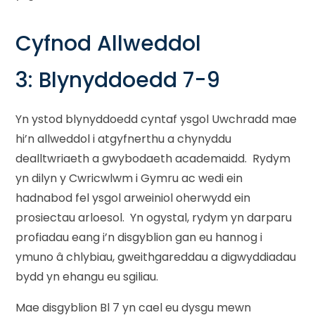
Cyfnod Allweddol
3: Blynyddoedd 7-9
Yn ystod blynyddoedd cyntaf ysgol Uwchradd mae
hi’n allweddol i atgyfnerthu a chynyddu
dealltwriaeth a gwybodaeth academaidd. Rydym
yn dilyn y Cwricwlwm i Gymru ac wedi ein
hadnabod fel ysgol arweiniol oherwydd ein
prosiectau arloesol. Yn ogystal, rydym yn darparu
profiadau eang i’n disgyblion gan eu hannog i
ymuno â chlybiau, gweithgareddau a digwyddiadau
bydd yn ehangu eu sgiliau.
Mae disgyblion Bl 7 yn cael eu dysgu mewn