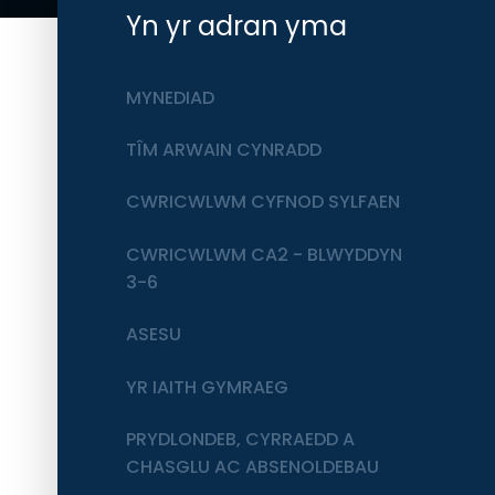
Yn yr adran yma
MYNEDIAD
TÎM ARWAIN CYNRADD
CWRICWLWM CYFNOD SYLFAEN
CWRICWLWM CA2 - BLWYDDYN
3-6
ASESU
YR IAITH GYMRAEG
PRYDLONDEB, CYRRAEDD A
CHASGLU AC ABSENOLDEBAU