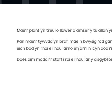
Mae’r plant yn treulio llawer o amser y tu allan 
Pan mae’r tywydd yn braf, mae’n bwysig fod gan
eich bod yn rhoi eli haul arno ef/arni hi cyn dod i’
Does dim modd i’r staff i roi eli haul ar y disgyblio