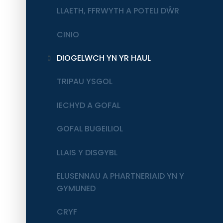
LLAETH, FFRWYTH A POTELI DŴR
CINIO
DIOGELWCH YN YR HAUL
TRIPAU YSGOL
IECHYD A GOFAL
GOFAL BUGEILIOL
LLAIS Y DISGYBL
ELUSENNAU A PHARTNERIAID YN Y
GYMUNED
CRYF