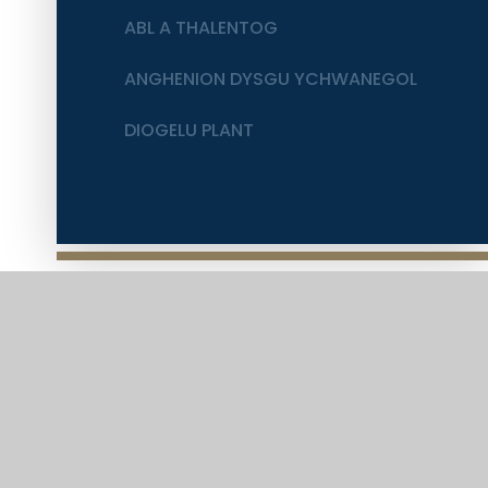
ABL A THALENTOG
ANGHENION DYSGU YCHWANEGOL
DIOGELU PLANT
CHWECHED DOSBARTH