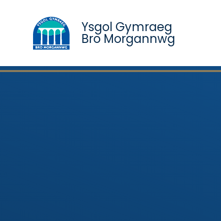
Ysgol Gymraeg
Bro Morgannwg
Skip to content ↓