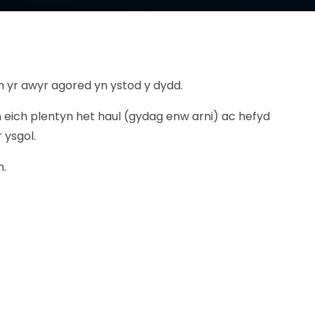
yn yr awyr agored yn ystod y dydd.
 eich plentyn het haul (gydag enw arni) ac hefyd
r ysgol.
n.