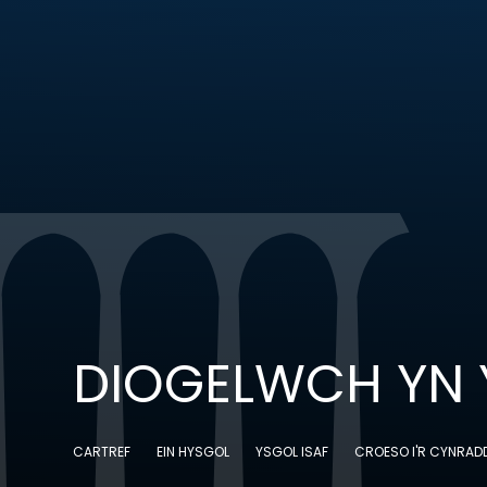
DIOGELWCH YN 
CARTREF
EIN HYSGOL
YSGOL ISAF
CROESO I'R CYNRAD