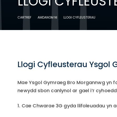
LLOGI CYFLEUST
CARTREF
AMDANOM NI
LLOGI CYFLEUSTERAU
Llogi Cyfleusterau Ysgo
Mae Ysgol Gymraeg Bro Morgannwg yn fal
newydd sbon canlynol ar gael i’r cyhoedd 
1. Cae Chwarae 3G gyda llifoleuadau yn a