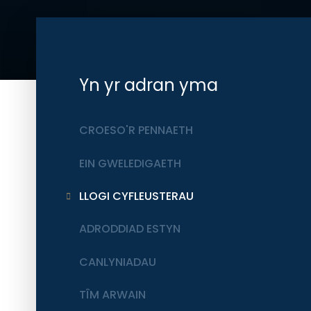
Yn yr adran yma
CROESO'R PENNAETH
EIN GWELEDIGAETH
LLOGI CYFLEUSTERAU
ADRODDIAD ESTYN
CANLYNIADAU
TÎM ARWAIN