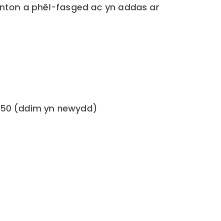
nton a phêl-fasged ac yn addas ar
 250 (ddim yn newydd)