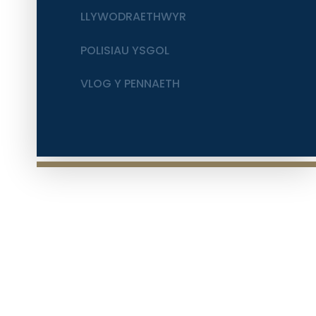
LLYWODRAETHWYR
POLISIAU YSGOL
VLOG Y PENNAETH