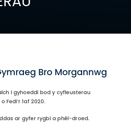
ERAU
l Gymraeg Bro Morgannwg
ch i gyhoeddi bod y cyfleusterau
o Fedi’r 1af 2020.
ddas ar gyfer rygbi a phêl-droed.