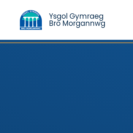
Ysgol Gymraeg
Bro Morgannwg
Skip to content ↓