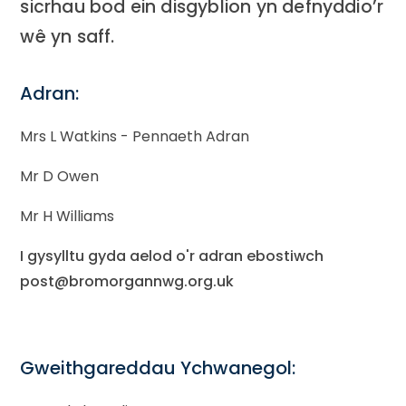
sicrhau bod ein disgyblion yn defnyddio’r
wê yn saff.
Adran:
Mrs L Watkins - Pennaeth Adran
Mr D Owen
Mr H Williams
I gysylltu gyda aelod o'r adran ebostiwch
post@bromorgannwg.org.uk
Gweithgareddau Ychwanegol: