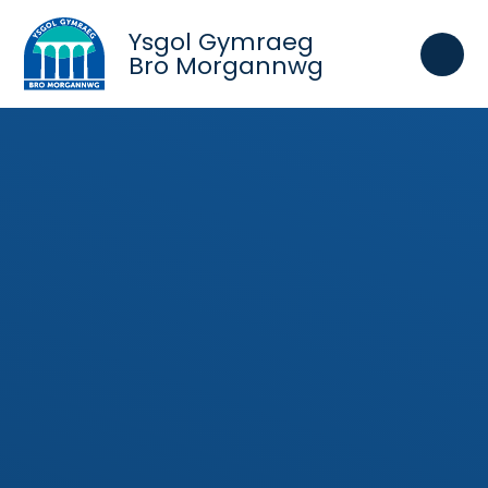
Skip to content ↓
Ysgol Gymraeg
Bro Morgannwg