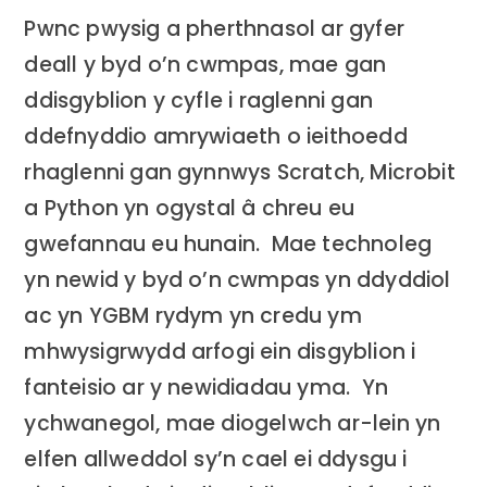
Pwnc pwysig a pherthnasol ar gyfer
deall y byd o’n cwmpas, mae gan
ddisgyblion y cyfle i raglenni gan
ddefnyddio amrywiaeth o ieithoedd
rhaglenni gan gynnwys Scratch, Microbit
a Python yn ogystal â chreu eu
gwefannau eu hunain. Mae technoleg
yn newid y byd o’n cwmpas yn ddyddiol
ac yn YGBM rydym yn credu ym
mhwysigrwydd arfogi ein disgyblion i
fanteisio ar y newidiadau yma. Yn
ychwanegol, mae diogelwch ar-lein yn
elfen allweddol sy’n cael ei ddysgu i