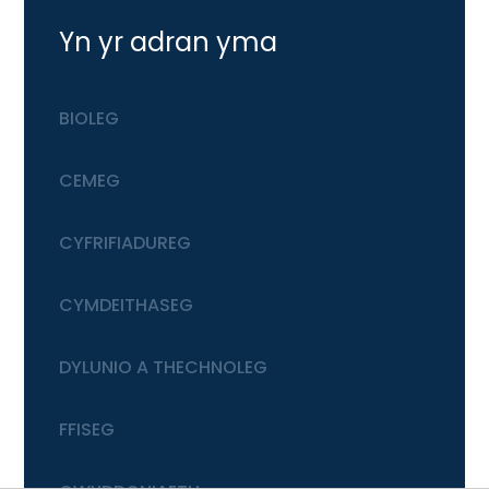
Yn yr adran yma
BIOLEG
CEMEG
CYFRIFIADUREG
CYMDEITHASEG
DYLUNIO A THECHNOLEG
FFISEG