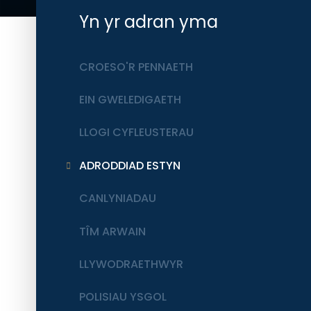
Yn yr adran yma
CROESO'R PENNAETH
EIN GWELEDIGAETH
LLOGI CYFLEUSTERAU
ADRODDIAD ESTYN
CANLYNIADAU
TÎM ARWAIN
LLYWODRAETHWYR
POLISIAU YSGOL