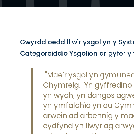
Gwyrdd oedd lliw'r ysgol yn y Sys
Categoreiddio Ysgolion ar gyfer y
"Mae’r ysgol yn gymuned
Chymreig. Yn gyffredino
yn wych, yn dangos agwe
yn ymfalchïo yn eu Cymre
arweiniad arbennig y mae
cydfynd yn llwyr ag arwydd