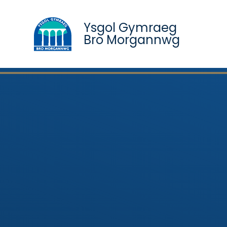
Ysgol Gymraeg
Bro Morgannwg
Skip to content ↓