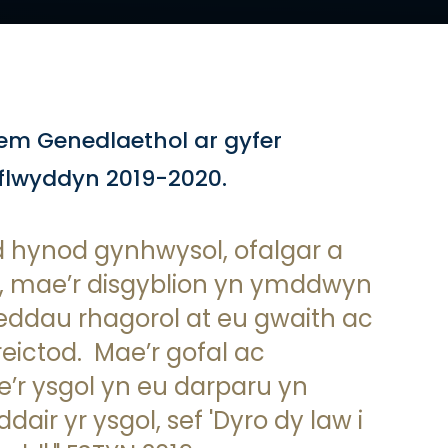
tem Genedlaethol ar gyfer
 flwyddyn 2019-2020.
 hynod gynhwysol, ofalgar a
l, mae’r disgyblion yn ymddwyn
ddau rhagorol at eu gwaith ac
ictod. Mae’r gofal ac
’r ysgol yn eu darparu yn
air yr ysgol, sef 'Dyro dy law i