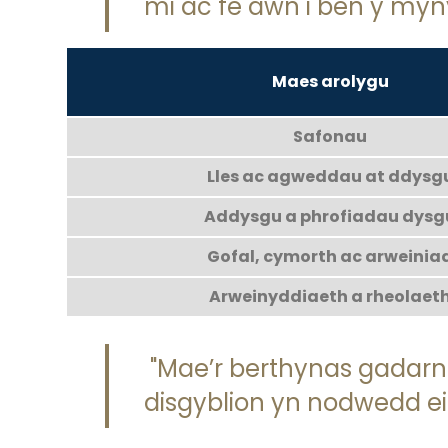
mi ac fe awn i ben y myny
Maes arolygu
Safonau
Lles ac agweddau at ddysg
Addysgu a phrofiadau dysg
Gofal, cymorth ac arweinia
Arweinyddiaeth a rheolaet
"Mae’r berthynas gadar
disgyblion yn nodwedd eit