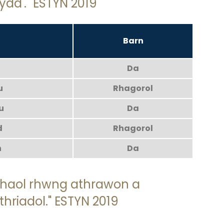
dd'." ESTYN 2019
Barn
Da
u
Rhagorol
u
Da
d
Rhagorol
h
Da
nhaol rhwng athrawon a
hriadol." ESTYN 2019