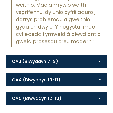
weithio. Mae amryw o waith
ysgrifennu, dylunio cyfrifiadurol,
datrys problemau a gweithio
gyda’ch dwylo. Yn ogystal mae
cyfleoedd i ymweld â diwydiant a
gweld prosesau creu modern.”
CA3 (Blwyddyn 7-9)
CA4 (Blwyddyn 10-11)
CA5 (Blwyddyn 12-13)