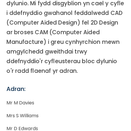
dylunio. Mi fydd disgyblion yn cael y cyfle
i ddefnyddio gwahanol feddalwedd CAD
(Computer Aided Design) fel 2D Design
ar broses CAM (Computer Aided
Manufacture) i greu cynhyrchion mewn
amgylchedd gweithdai trwy
ddefnyddio'r cyfleusterau bloc dylunio
o'r radd flaenaf yr adran.
Adran:
Mr M Davies
Mrs S Williams
Mr D Edwards