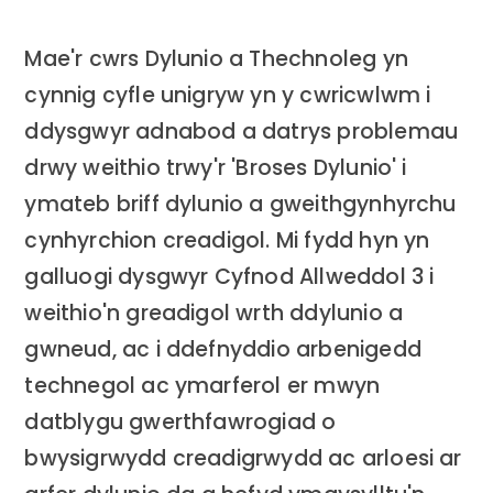
Mae'r cwrs Dylunio a Thechnoleg yn
cynnig cyfle unigryw yn y cwricwlwm i
ddysgwyr adnabod a datrys problemau
drwy weithio trwy'r 'Broses Dylunio' i
ymateb briff dylunio a gweithgynhyrchu
cynhyrchion creadigol. Mi fydd hyn yn
galluogi dysgwyr Cyfnod Allweddol 3 i
weithio'n greadigol wrth ddylunio a
gwneud, ac i ddefnyddio arbenigedd
technegol ac ymarferol er mwyn
datblygu gwerthfawrogiad o
bwysigrwydd creadigrwydd ac arloesi ar