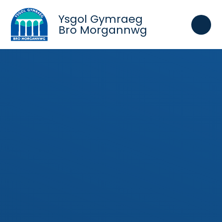
Skip to content ↓
Ysgol Gymraeg
Bro Morgannwg