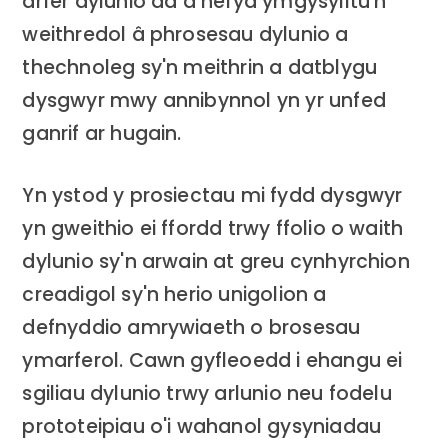
arfer dylunio da a hefyd ymgysylltu'n
weithredol â phrosesau dylunio a
thechnoleg sy'n meithrin a datblygu
dysgwyr mwy annibynnol yn yr unfed
ganrif ar hugain.
Yn ystod y prosiectau mi fydd dysgwyr
yn gweithio ei ffordd trwy ffolio o waith
dylunio sy'n arwain at greu cynhyrchion
creadigol sy'n herio unigolion a
defnyddio amrywiaeth o brosesau
ymarferol. Cawn gyfleoedd i ehangu ei
sgiliau dylunio trwy arlunio neu fodelu
prototeipiau o'i wahanol gysyniadau