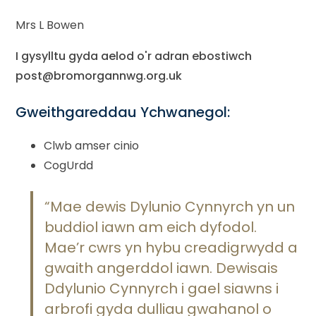
Mrs L Bowen
I gysylltu gyda aelod o'r adran ebostiwch
post@bromorgannwg.org.uk
Gweithgareddau Ychwanegol:
Clwb amser cinio
CogUrdd
“Mae dewis Dylunio Cynnyrch yn un
buddiol iawn am eich dyfodol.
Mae’r cwrs yn hybu creadigrwydd a
gwaith angerddol iawn. Dewisais
Ddylunio Cynnyrch i gael siawns i
arbrofi gyda dulliau gwahanol o