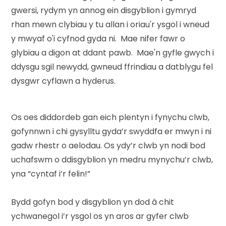
gwersi, rydym yn annog ein disgyblion i gymryd
rhan mewn clybiau y tu allan i oriau'r ysgol i wneud
y mwyaf o'i cyfnod gyda ni. Mae nifer fawr o
glybiau a digon at ddant pawb. Mae'n gyfle gwych i
ddysgu sgil newydd, gwneud ffrindiau a datblygu fel
dysgwr cyflawn a hyderus.
Os oes diddordeb gan eich plentyn i fynychu clwb,
gofynnwn i chi gysylltu gyda’r swyddfa er mwyn i ni
gadw rhestr o aelodau. Os ydy’r clwb yn nodi bod
uchafswm o ddisgyblion yn medru mynychu’r clwb,
yna “cyntaf i’r felin!”
Bydd gofyn bod y disgyblion yn dod â chit
ychwanegol i’r ysgol os yn aros ar gyfer clwb