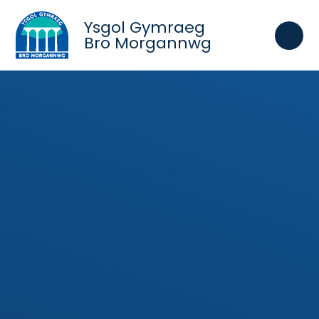
Skip to content ↓
Ysgol Gymraeg
Bro Morgannwg