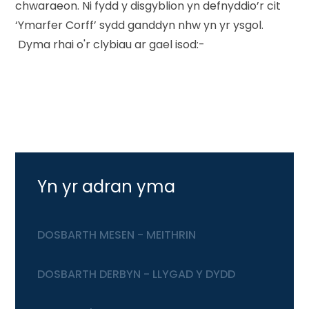
chwaraeon. Ni fydd y disgyblion yn defnyddio’r cit
‘Ymarfer Corff’ sydd ganddyn nhw yn yr ysgol.
Dyma rhai o'r clybiau ar gael isod:-
Yn yr adran yma
DOSBARTH MESEN - MEITHRIN
DOSBARTH DERBYN - LLYGAD Y DYDD