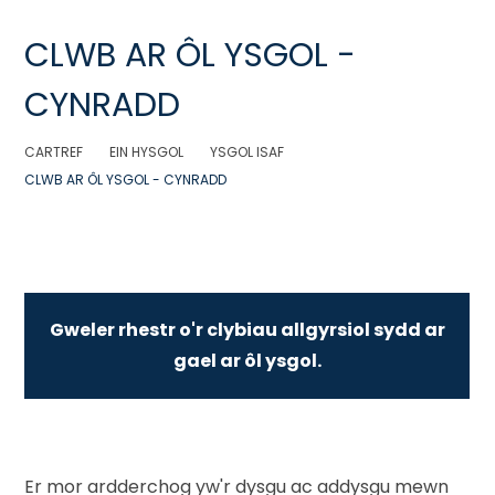
CLWB AR ÔL YSGOL -
CYNRADD
CARTREF
EIN HYSGOL
YSGOL ISAF
CLWB AR ÔL YSGOL - CYNRADD
Gweler rhestr o'r clybiau allgyrsiol sydd ar
gael ar ôl ysgol.
Er mor ardderchog yw'r dysgu ac addysgu mewn