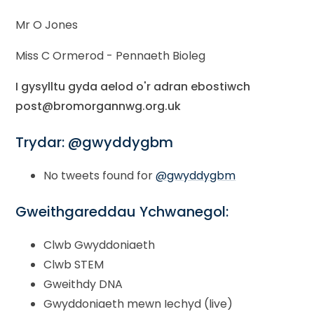
Mr O Jones
Miss C Ormerod - Pennaeth Bioleg
I gysylltu gyda aelod o'r adran ebostiwch
post@bromorgannwg.org.uk
Trydar: @gwyddygbm
No tweets found for
@gwyddygbm
Gweithgareddau Ychwanegol:
Clwb Gwyddoniaeth
Clwb STEM
Gweithdy DNA
Gwyddoniaeth mewn Iechyd (live)