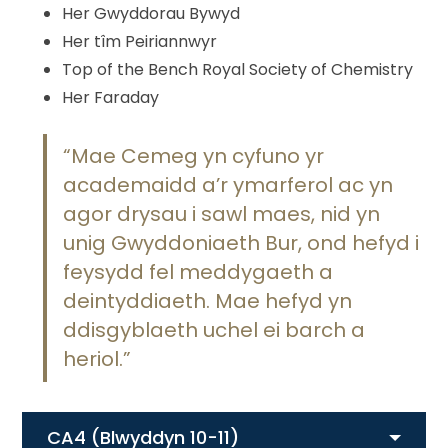
Her Gwyddorau Bywyd
Her tîm Peiriannwyr
Top of the Bench Royal Society of Chemistry
Her Faraday
“Mae Cemeg yn cyfuno yr
academaidd a’r ymarferol ac yn
agor drysau i sawl maes, nid yn
unig Gwyddoniaeth Bur, ond hefyd i
feysydd fel meddygaeth a
deintyddiaeth. Mae hefyd yn
ddisgyblaeth uchel ei barch a
heriol.”
CA4 (Blwyddyn 10-11)