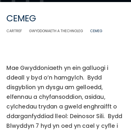
CEMEG
CARTREF
GWYDDONIAETH A THECHNOLEG
CEMEG
Mae Gwyddoniaeth yn ein galluogi i
ddeall y byd o’n hamgylch. Bydd
disgyblion yn dysgu am gelloedd,
elfennau a chyfansoddion, asidau,
cylchedau trydan a gweld enghraifft o
ddarganfyddiad lleol: Deinosor Sili. Bydd
Blwyddyn 7 hyd yn oed yn cael y cyfle i