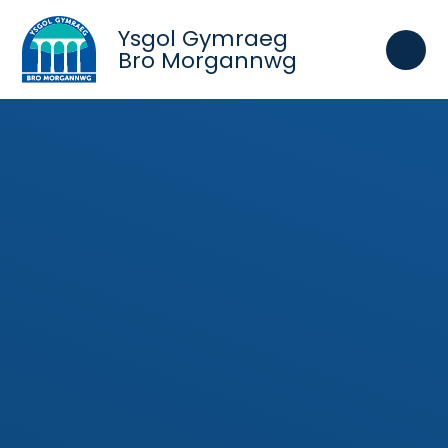
Skip to content ↓
Ysgol Gymraeg
Bro Morgannwg