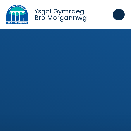
Skip to content ↓
Ysgol Gymraeg
Bro Morgannwg