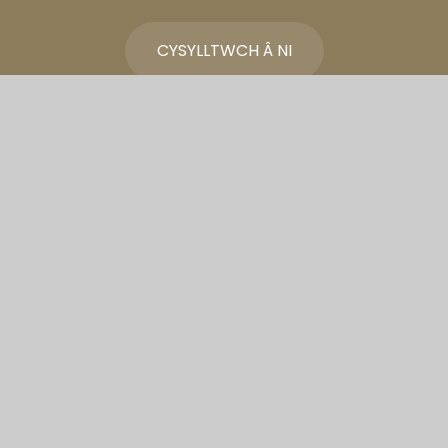
CYSYLLTWCH Â NI
Ysgol Gymraeg
Bro Morgannwg
Sut i'n Cyrraedd
Ysgol Gymraeg Bro Morgannwg
Colcot Rd, Barry, CF62 8YU