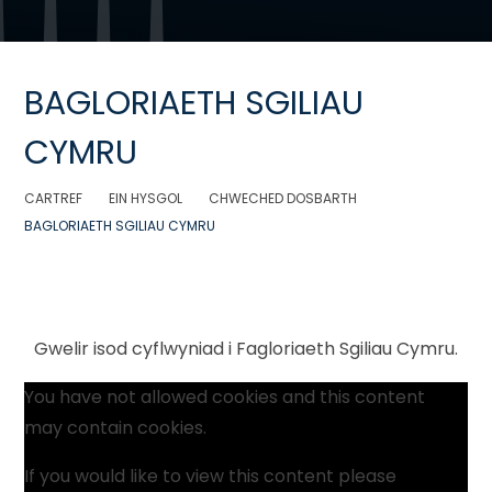
BAGLORIAETH SGILIAU
CYMRU
CARTREF
EIN HYSGOL
CHWECHED DOSBARTH
BAGLORIAETH SGILIAU CYMRU
Gwelir isod cyflwyniad i Fagloriaeth Sgiliau Cymru.
You have not allowed cookies and this content
may contain cookies.
If you would like to view this content please