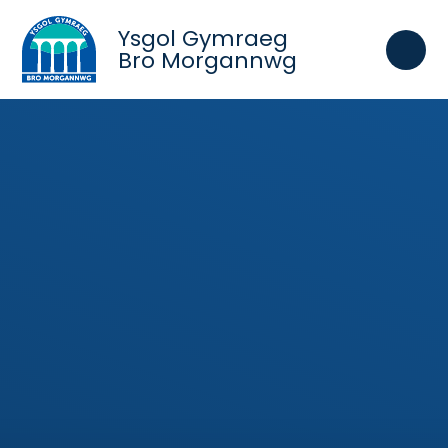
Skip to content ↓
Ysgol Gymraeg
Bro Morgannwg