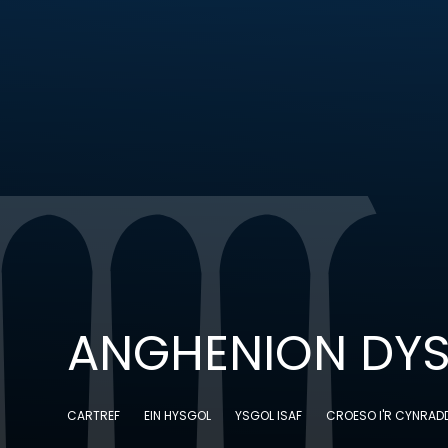
ANGHENION DY
CARTREF
EIN HYSGOL
YSGOL ISAF
CROESO I'R CYNRAD