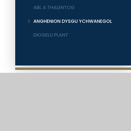
ABL A THALENTOG
ANGHENION DYSGU YCHWANEGOL
DIOGELU PLANT
CHWECHED DOSBARTH