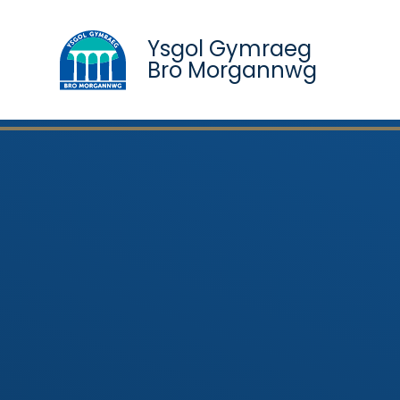
Ysgol Gymraeg
Bro Morgannwg
Skip to content ↓