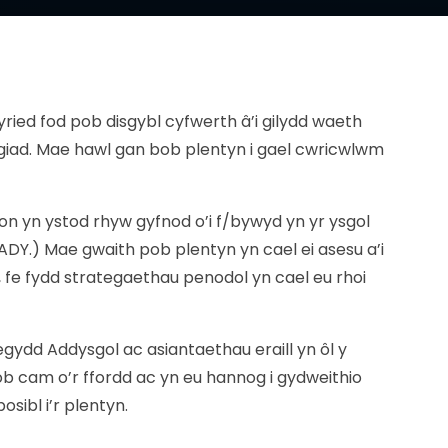
ed fod pob disgybl cyfwerth â’i gilydd waeth
dygiad. Mae hawl gan bob plentyn i gael cwricwlwm
hion yn ystod rhyw gyfnod o’i f/bywyd yn yr ysgol
Y.) Mae gwaith pob plentyn yn cael ei asesu a’i
, fe fydd strategaethau penodol yn cael eu rhoi
ydd Addysgol ac asiantaethau eraill yn ôl y
ob cam o’r ffordd ac yn eu hannog i gydweithio
sibl i’r plentyn.