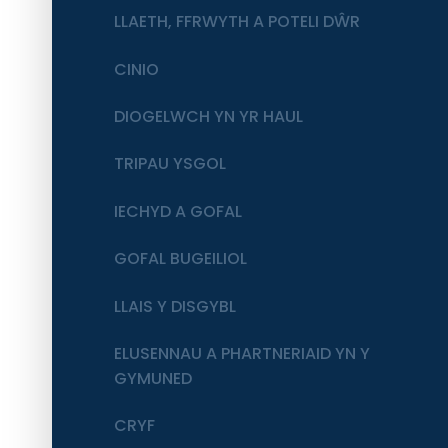
LLAETH, FFRWYTH A POTELI DŴR
CINIO
DIOGELWCH YN YR HAUL
TRIPAU YSGOL
IECHYD A GOFAL
GOFAL BUGEILIOL
LLAIS Y DISGYBL
ELUSENNAU A PHARTNERIAID YN Y
GYMUNED
CRYF