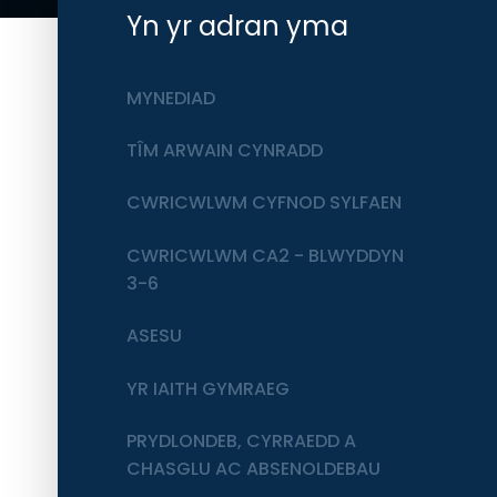
Yn yr adran yma
MYNEDIAD
TÎM ARWAIN CYNRADD
CWRICWLWM CYFNOD SYLFAEN
CWRICWLWM CA2 - BLWYDDYN
3-6
ASESU
YR IAITH GYMRAEG
PRYDLONDEB, CYRRAEDD A
CHASGLU AC ABSENOLDEBAU