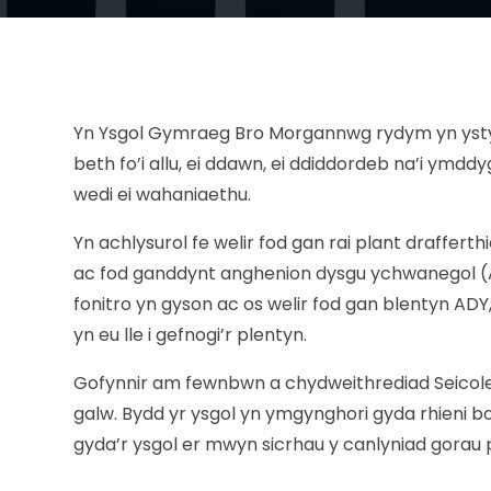
Yn Ysgol Gymraeg Bro Morgannwg rydym yn ystyri
beth fo’i allu, ei ddawn, ei ddiddordeb na’i ymd
wedi ei wahaniaethu.
Yn achlysurol fe welir fod gan rai plant draffert
ac fod ganddynt anghenion dysgu ychwanegol (AD
fonitro yn gyson ac os welir fod gan blentyn ADY
yn eu lle i gefnogi’r plentyn.
Gofynnir am fewnbwn a chydweithrediad Seicoleg
galw. Bydd yr ysgol yn ymgynghori gyda rhieni b
gyda’r ysgol er mwyn sicrhau y canlyniad gorau po