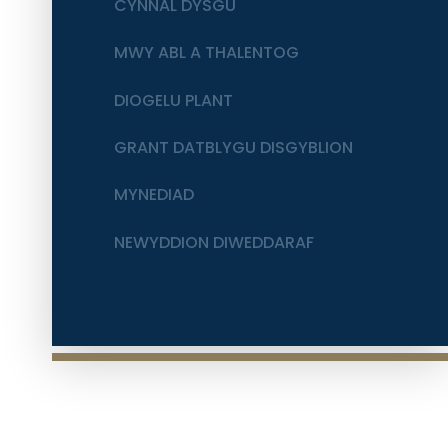
CYNNAL DYSGU
MWY ABL A THALENTOG
DIOGELU PLANT
GRANT DATBLYGU DISGYBLION
MYNEDIAD
NEWYDDION DIWEDDARAF