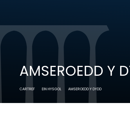
AMSEROEDD Y 
CARTREF
EIN HYSGOL
AMSEROEDD Y DYDD