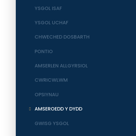
YSGOL ISAF
YSGOL UCHAF
CHWECHED DOSBARTH
PONTIO
AMSERLEN ALLGYRSIOL
CWRICWLWM
OPSIYNAU
AMSEROEDD Y DYDD
GWISG YSGOL