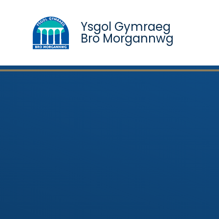
Ysgol Gymraeg
Bro Morgannwg
Skip to content ↓