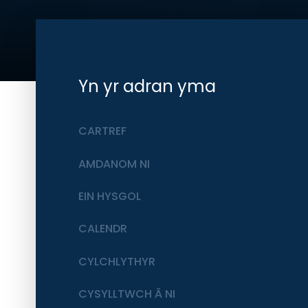
Yn yr adran yma
CARTREF
AMDANOM NI
EIN HYSGOL
CALENDR
CYLCHLYTHYR
CYSYLLTWCH Â NI