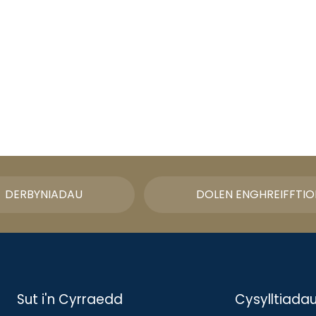
DERBYNIADAU
DOLEN ENGHREIFFTIO
Sut i'n Cyrraedd
Cysylltiada