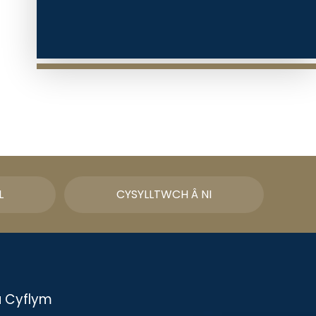
L
CYSYLLTWCH Â NI
u Cyflym