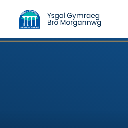
Ysgol Gymraeg
Bro Morgannwg
Skip to content ↓