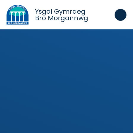
Skip to content ↓
Ysgol Gymraeg
Bro Morgannwg