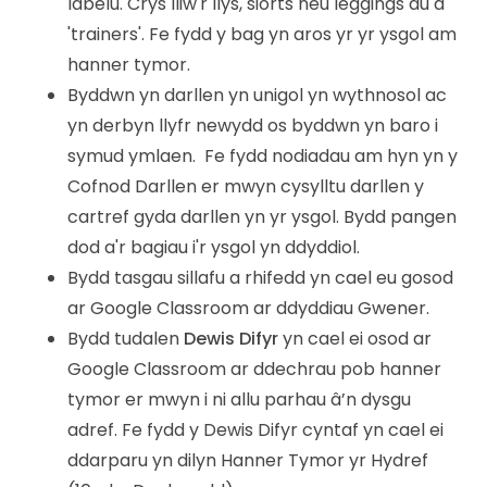
labelu. Crys lliw'r llys, siorts neu leggings du a
'trainers'. Fe fydd y bag yn aros yr yr ysgol am
hanner tymor.
Byddwn yn darllen yn unigol yn wythnosol ac
yn derbyn llyfr newydd os byddwn yn baro i
symud ymlaen. Fe fydd nodiadau am hyn yn y
Cofnod Darllen er mwyn cysylltu darllen y
cartref gyda darllen yn yr ysgol. Bydd pangen
dod a'r bagiau i'r ysgol yn ddyddiol.
Bydd tasgau sillafu a rhifedd yn cael eu gosod
ar Google Classroom ar ddyddiau Gwener.
Bydd tudalen
Dewis Difyr
yn cael ei osod ar
Google Classroom ar ddechrau pob hanner
tymor er mwyn i ni allu parhau â’n dysgu
adref. Fe fydd y Dewis Difyr cyntaf yn cael ei
ddarparu yn dilyn Hanner Tymor yr Hydref