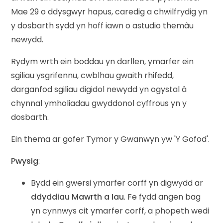
Mae 29 o ddysgwyr hapus, caredig a chwilfrydig yn
y dosbarth sydd yn hoff iawn o astudio themâu
newydd.
Rydym wrth ein boddau yn darllen, ymarfer ein
sgiliau ysgrifennu, cwblhau gwaith rhifedd,
darganfod sgiliau digidol newydd yn ogystal â
chynnal ymholiadau gwyddonol cyffrous yn y
dosbarth.
Ein thema ar gofer Tymor y Gwanwyn yw 'Y Gofod'.
Pwysig
:
Bydd ein gwersi ymarfer corff yn digwydd ar
ddyddiau Mawrth a Iau
. Fe fydd angen bag
yn cynnwys cit ymarfer corff, a phopeth wedi