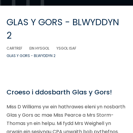
GLAS Y GORS - BLWYDDYN
2
CARTREF
EIN HYSGOL
YSGOL ISAF
GLAS Y GORS - BLWYDDYN 2
Croeso i ddosbarth Glas y Gors!
Miss D Williams yw ein hathrawes eleni yn nosbarth
Glas y Gors ac mae Miss Pearce a Mrs Storm-
Thomas yn ein helpu. Mi fydd Mrs Weighell yn
arwain ein sesiynau CPA unwaith bob pythefnos.