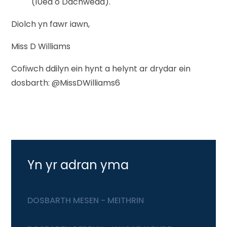
(10ed o Dachwedd).
Diolch yn fawr iawn,
Miss D Williams
Cofiwch ddilyn ein hynt a helynt ar drydar ein
dosbarth: @MissDWilliams6
Yn yr adran yma
DOSBARTH MESEN - MEITHRIN