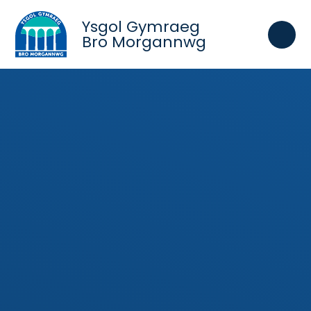
Skip to content ↓
Ysgol Gymraeg
Bro Morgannwg